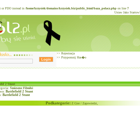
li or PDO instead in
/home/krzysiek/domains/krzysiek.biz/public_html/baza_polacz.php
on line
7
Ustaw Jako Startow
>>
Rejestracja
>>
Przypomnij Has�o
ield 2 Stunt
goria:
Śmieszne Filmiki
wa:
Battlefield 2 Stunt
s:
Battlefield 2 Stunt
Podkategorie:
,
Z Gier / Zapowiedzi