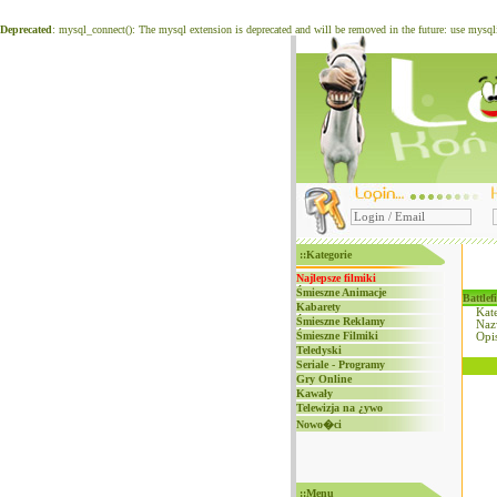
Deprecated
: mysql_connect(): The mysql extension is deprecated and will be removed in the future: use mysq
::Kategorie
Najlepsze filmiki
Śmieszne Animacje
Battlef
Kabarety
Kate
Śmieszne Reklamy
Naz
Śmieszne Filmiki
Opi
Teledyski
Seriale - Programy
Gry Online
Kawały
Telewizja na ¿ywo
Nowo�ci
::Menu