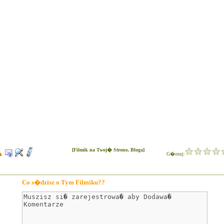
[Filmik na Twoj� Strone, Bloga]
G�osuj:
Co s�dzisz o Tym Filmiku??