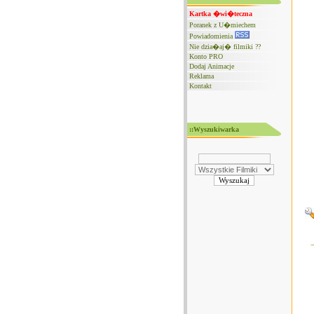
Kartka �wi�teczna
Poranek z U�miechem
Powiadomienia
Nie dzia�aj� filmiki ??
Konto PRO
Dodaj Animacje
Reklama
Kontakt
::Wyszukiwarka