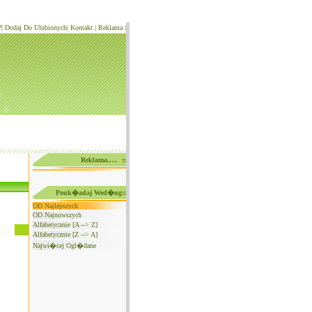
?
|
Dodaj Do Ulubionych
|
Kontakt
|
Reklama
|
Reklama..... ::
Pouk�adaj Wed�ug::
OD Najlepszych
OD Najnowszych
Alfabetycznie [A --> Z]
Alfabetycznie [Z --> A]
Najwi�cej Ogl�dane