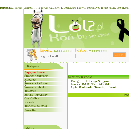
Deprecated
: mysql_connect(): The mysql extension is deprecated and will be removed in the future: use mysq
::Kategorie
Najlepsze filmiki
Śmieszne Animacje
DAMI TV RADOM
Kabarety
Kategoria:
Telewizja Na ¿ywo
Śmieszne Reklamy
Nazwa:
DAMI TV RADOM
Śmieszne Filmiki
Opis:
Radomska Telewizja Dami
Teledyski
Pod
Seriale - Programy
Gry Online
Kawały
Telewizja na ¿ywo
Nowo�ci
::Menu