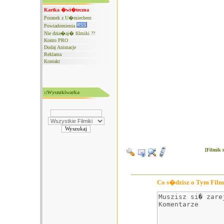
Kartka �wi�teczna
Poranek z U�miechem
Powiadomienia
Nie dzia�aj� filmiki ??
Konto PRO
Dodaj Animacje
Reklama
Kontakt
::Wyszukiwarka
[Filmik 
Co s�dzisz o Tym Film