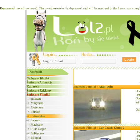
Deprecated
: mysql_connect(): The mysql extension is deprecated and will be removed in the future: use mysq
::Kategorie
Najlepsze filmiki
Śmieszne Animacje
Kabarety
Śmieszne Filmiki :
Arab Drift
Śmieszne Reklamy
Do
Śmieszne Filmiki
Dat
Oce
->
¦mieszne
We
->
Muzyczne
->
Erotyczne
Opi
->
Polskie
->
Extremalne
->
Parkour
->
Magiczne
Śmieszne Filmiki :
Car Crash Kings 2
->
Pi³ka No¿na
Do
->
Polityczne
Dat
->
Bijatyki
Oce