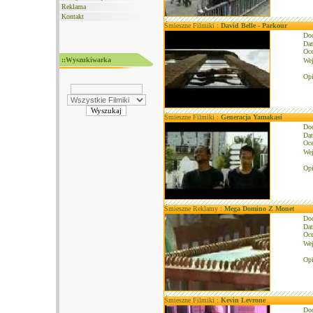
Reklama
Kontakt
Śmieszne Filmiki :
David Belle - Parkour
Do
Dat
Oce
::Wyszukiwarka
We
Opi
Śmieszne Filmiki :
Generacja Yamakasi
Do
Dat
Oce
We
Opi
Śmieszne Reklamy :
Mega Domino Z Monet
Do
Dat
Oce
We
Opi
Śmieszne Filmiki :
Kevin Levrone
Do