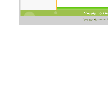
Opisy gg
-
�yczenia na