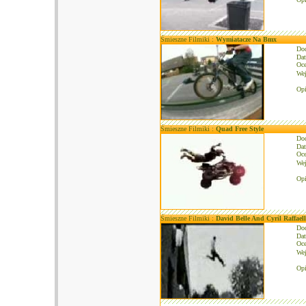
Śmieszne Filmiki :
Wymiatacze Na Bmx
Do
Dat
Oce
We
Opi
Śmieszne Filmiki :
Quad Free Style
Do
Dat
Oce
We
Opi
Śmieszne Filmiki :
David Belle And Cyril Raffael
Do
Dat
Oce
We
Opi