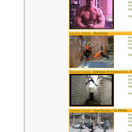
Dat
Oce
We
Opi
Śmieszne Filmiki :
Akrobatyka
Do
Dat
Oce
We
Opi
Śmieszne Filmiki :
Definition Of Freedom (v2) - 
Do
Dat
Oce
We
Opi
Śmieszne Filmiki :
Team Ryouko - Na Mie¶cie
Do
Dat
Oce
We
Opi