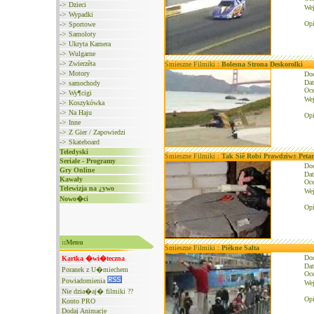
->
Dzieci
We
->
Wypadki
Opi
->
Sportowe
->
Samoloty
->
Ukryta Kamera
->
Wulgarne
->
Zwierzêta
Śmieszne Filmiki :
Bolesna Strona Deskorolki
->
Motory
Do
Dat
->
samochody
Oce
->
Wy¶cigi
We
->
Koszykówka
->
Na Haju
Opi
->
Inne
->
Z Gier / Zapowiedzi
->
Skateboard
Teledyski
Śmieszne Filmiki :
Tak Siê Robi Prawdziw± Peta
Seriale - Programy
Do
Gry Online
Dat
Kawały
Oce
Telewizja na ¿ywo
We
Nowo�ci
Opi
::Menu
Śmieszne Filmiki :
Piêkne Salta
Do
Kartka �wi�teczna
Dat
Poranek z U�miechem
Oce
Powiadomienia
We
Nie dzia�aj� filmiki ??
Opi
Konto PRO
Dodaj Animacje