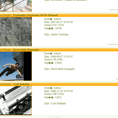
|R-evoltion - P
ne Filmiki :
Extremalne Wspinanie Siê Po ¶cianach
Doda�: Admin
Data: 2007-02-27 20:35:01
Ocena:3.017 (119)
Wej��: 16700
Opis: Speed Climbing
|Extremalne Wspina
ne Filmiki :
David Belle Biography
Doda�: Admin
Data: 2006-09-07 13:33:47
Ocena:2.99 (199)
Wej��: 17834
Opis: David Belle biography
|Da
ne Filmiki :
Cyril Raffaelli
Doda�: Admin
Data: 2006-11-24 16:35:02
Ocena:2.987 (156)
Wej��: 13471
Opis: Cyril Raffaelli