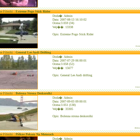
ne Filmiki :
Extreme Pogo Stick Rider
Doda�: Admin
Data: 2007-08-13 16:10:02
Ocena:3.059 (34)
Wej��: 13338
Opis: Extreme Pogo Stick Rider
|Extre
ne Filmiki :
General Lee Audi Drifting
Doda�: Admin
Data: 2007-07-29 06:00:01
Ocena:3.058 (52)
Wej��: 15677
Opis: General Lee Audi drifting
|Genera
ne Filmiki :
Bolesna Strona Deskorolki
Doda�: Admin
Data: 2007-09-03 09:00:01
Ocena:3.051 (138)
Wej��: 33305
Opis: Bolesna strona deskorolki
|Bolesn
ne Filmiki :
Piêkne Pokazy Na Motorach
Doda�: Admin