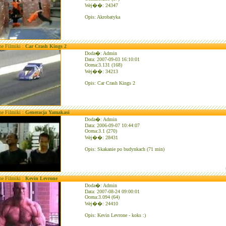
Wej��: 24347
Opis: Akrobatyka
ne Filmiki :
Car Crash Kings 2
Doda�: Admin
Data: 2007-09-03 16:10:01
Ocena:3.131 (168)
Wej��: 34213
Opis: Car Crash Kings 2
ne Filmiki :
Generacja Yamakasi
Doda�: Admin
Data: 2006-09-07 10:44:07
Ocena:3.1 (270)
Wej��: 28431
Opis: Skakanie po budynkach (71 min)
ne Filmiki :
Kevin Levrone
Doda�: Admin
Data: 2007-08-24 09:00:01
Ocena:3.094 (64)
Wej��: 24410
Opis: Kevin Levrone - koks :)