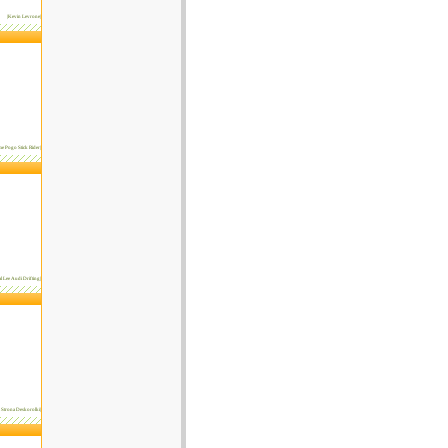
|Kevin Levrone|
me Pogo Stick Rider|
l Lee Audi Drifting|
a Strona Deskorolki|