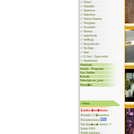
->
Dzieci
->
Wypadki
->
Sportowe
->
Samoloty
->
Ukryta Kamera
->
Wulgarne
->
Zwierzêta
Śmiesz
->
Motory
->
samochody
->
Wy¶cigi
->
Koszykówka
->
Na Haju
->
Inne
->
Z Gier / Zapowiedzi
->
Skateboard
Teledyski
Śmiesz
Seriale - Programy
Gry Online
Kawały
Telewizja na ¿ywo
Nowo�ci
::Menu
Śmiesz
Kartka �wi�teczna
Poranek z U�miechem
Powiadomienia
Nie dzia�aj� filmiki ??
Konto PRO
Dodaj Animacje