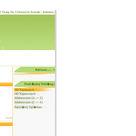
?
|
Dodaj Do Ulubionych
|
Kontakt
|
Reklama
|
Reklama..... ::
Pouk�adaj Wed�ug::
OD Najlepszych
OD Najnowszych
Alfabetycznie [A --> Z]
Alfabetycznie [Z --> A]
Najwi�cej Ogl�dane
|Arab Drift|