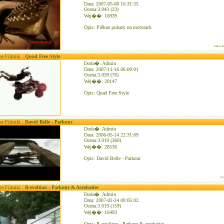
Data: 2007-05-08 16:31:55
Ocena:3.043 (23)
Wej��: 16939
Opis: Piêkne pokazy na motorach
|Piêkne 
ne Filmiki :
Quad Free Style
Doda�: Admin
Data: 2007-11-16 06:00:01
Ocena:3.039 (76)
Wej��: 20147
Opis: Quad Free Style
ne Filmiki :
David Belle - Parkour
Doda�: Admin
Data: 2006-05-14 22:31:69
Ocena:3.019 (360)
Wej��: 28536
Opis: David Belle - Parkour
| D
ne Filmiki :
R-evoltion - Parkour & Acrobaties
Doda�: Admin
Data: 2007-02-24 09:05:02
Ocena:3.019 (159)
Wej��: 16493
Opis: R-evoltion - Parkour & acrobaties