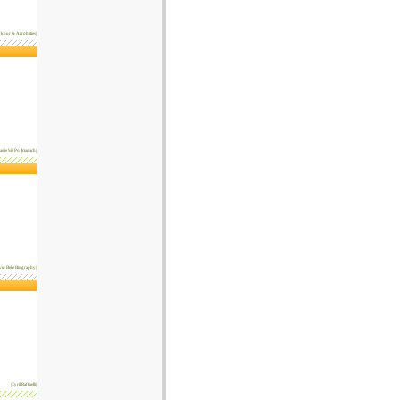
arkour & Acrobaties|
nie Siê Po ¶cianach|
vid Belle Biography|
|Cyril Raffaelli|