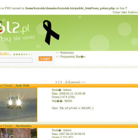
li or PDO instead in
/home/krzysiek/domains/krzysiek.biz/public_html/baza_polacz.php
on line
7
Ustaw Jako Startow
>>
Rejestracja
>>
Przypomnij Has�o
1
2
3
...8
[Losowe]
>>>
ne Filmiki :
Arab Drift
Doda�: Admin
Data: 2008-05-21 16:09:48
Ocena:3.674 (230)
Wej��: 98506
Opis: Tak siê je¼dzi w ARABI :)
ne Filmiki :
Akrobatyka
Doda�: Admin
Data: 2007-08-26 09:00:01
Ocena:3.253 (87)