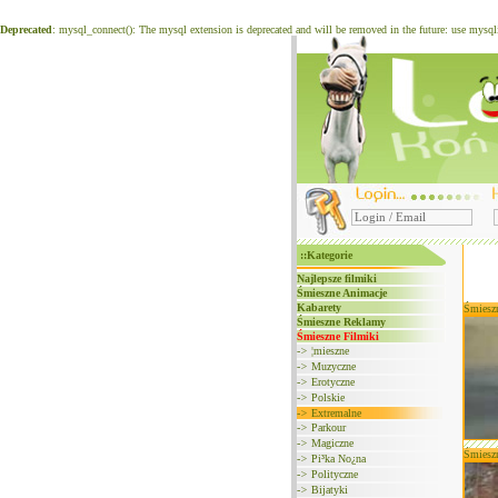
Deprecated
: mysql_connect(): The mysql extension is deprecated and will be removed in the future: use mysq
::Kategorie
Najlepsze filmiki
Śmieszne Animacje
Kabarety
Śmiesz
Śmieszne Reklamy
Śmieszne Filmiki
->
¦mieszne
->
Muzyczne
->
Erotyczne
->
Polskie
->
Extremalne
->
Parkour
->
Magiczne
Śmiesz
->
Pi³ka No¿na
->
Polityczne
->
Bijatyki