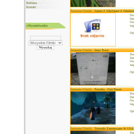
Reklama
Kontakt
Śmieszne Filmiki :
Smart Z SilnSmart Z Silniki
Do
Dat
Oce
::Wyszukiwarka
We
Opi
Śmieszne Filmiki :
Inny ¶wiat
Do
Dat
Oce
We
Opi
Śmieszne Filmiki :
Parodia - Fart Power
Do
Dat
Oce
We
Opi
Śmieszne Filmiki :
Tornado Zanotowane W USA
Do