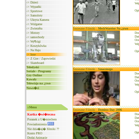
->
Dzieci
We
->
Wypadki
Opi
->
Sportowe
->
Samoloty
->
Ukryta Kamera
->
Wulgarne
->
Zwierzêta
Śmieszne Filmiki :
MechWarrior Na ¿ywo
->
Motory
Do
Dat
->
samochody
Oce
->
Wy¶cigi
We
->
Koszykówka
->
Na Haju
Opi
->
Inne
->
Z Gier / Zapowiedzi
->
Skateboard
Teledyski
Śmieszne Filmiki :
Smacznego
Seriale - Programy
Do
Gry Online
Dat
Kawały
Oce
Telewizja na ¿ywo
We
Nowo�ci
Opi
::Menu
Śmieszne Filmiki :
Domino Day 2006
Do
Kartka �wi�teczna
Dat
Poranek z U�miechem
Oce
Powiadomienia
We
Nie dzia�aj� filmiki ??
Op
Konto PRO
Dodaj Animacje