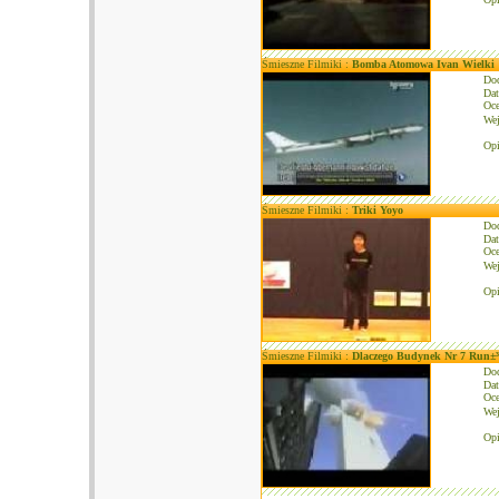
Śmieszne Filmiki :
Bomba Atomowa Ivan Wielki
Do
Dat
Oce
We
Opi
Śmieszne Filmiki :
Triki Yoyo
Do
Dat
Oce
We
Opi
Śmieszne Filmiki :
Dlaczego Budynek Nr 7 Run±
Do
Dat
Oce
We
Opi