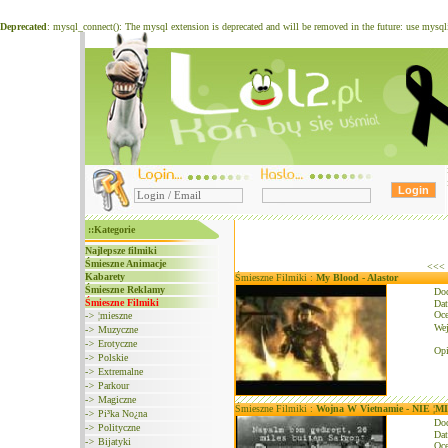
Deprecated
: mysql_connect(): The mysql extension is deprecated and will be removed in the future: use mysq
::Kategorie
Najlepsze filmiki
Śmieszne Animacje
<<<
Kabarety
Śmieszne Filmiki :
My Blood - Alastor
Śmieszne Reklamy
Do
Śmieszne Filmiki
Dat
Oce
->
¦mieszne
We
->
Muzyczne
->
Erotyczne
Opi
->
Polskie
->
Extremalne
->
Parkour
->
Magiczne
Śmieszne Filmiki :
Wojna W Vietnamie - NIE ¦M
->
Pi³ka No¿na
Do
->
Polityczne
Dat
->
Bijatyki
Oce