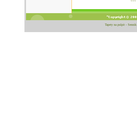
<<<
Tapety na pulpit
-
Sennik 