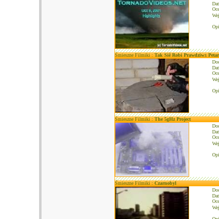
Dat
Oce
We
Opi
Śmieszne Filmiki :
Tak Siê Robi Prawdziw± Peta
Do
Dat
Oce
We
Opi
Śmieszne Filmiki :
The 5gHz Project
Do
Dat
Oce
We
Opi
Śmieszne Filmiki :
Czarnobyl
Do
Dat
Oce
We
Opi