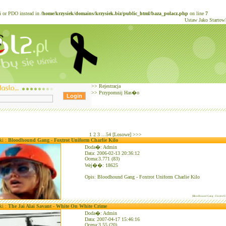
li or PDO instead in
/home/krzysiek/domains/krzysiek.biz/public_html/baza_polacz.php
on line
7
Ustaw Jako Startow
>>
Rejestracja
>>
Przypomnij Has�o
1
2
3
...54
[Losowe]
>>>
ki :
Bloodhound Gang - Foxtrot Uniform Charlie Kilo
Doda�: Admin
Data: 2006-02-13 20:36:12
Ocena:3.771 (83)
Wej��: 18625
Opis: Bloodhound Gang - Foxtrot Uniform Charlie Kilo
|Bloodhound Gang - Foxtrot Un
ki :
The Jai Alai Savant - White On White Crime
Doda�: Admin
Data: 2007-04-17 15:46:16
Ocena:3.55 (20)