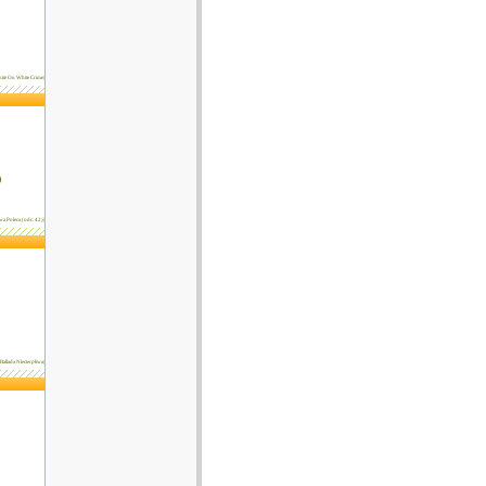
White On White Crime|
)
wa Poleca (odc. 42)|
Ballada Niecierpliwa|