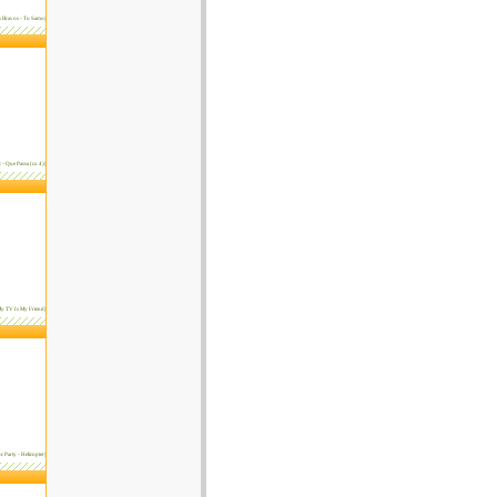
s Bravos - To Samo|
 - Que Passa (cz. 4)|
 My TV Is My Friend|
oc Party - Helicopter|