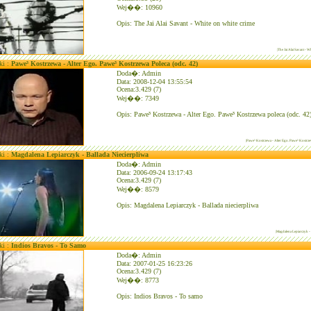
Wej��: 10960
Opis: The Jai Alai Savant - White on white crime
|The Jai Alai Savant - 
ki :
Pawe³ Kostrzewa - Alter Ego. Pawe³ Kostrzewa Poleca (odc. 42)
Doda�: Admin
Data: 2008-12-04 13:55:54
Ocena:3.429 (7)
Wej��: 7349
Opis: Pawe³ Kostrzewa - Alter Ego. Pawe³ Kostrzewa poleca (odc. 42
|Pawe³ Kostrzewa - Alter Ego. Pawe³ Kostrze
ki :
Magdalena Lepiarczyk - Ballada Niecierpliwa
Doda�: Admin
Data: 2006-09-24 13:17:43
Ocena:3.429 (7)
Wej��: 8579
Opis: Magdalena Lepiarczyk - Ballada niecierpliwa
|Magdalena Lepiarczyk - 
ki :
Indios Bravos - To Samo
Doda�: Admin
Data: 2007-01-25 16:23:26
Ocena:3.429 (7)
Wej��: 8773
Opis: Indios Bravos - To samo