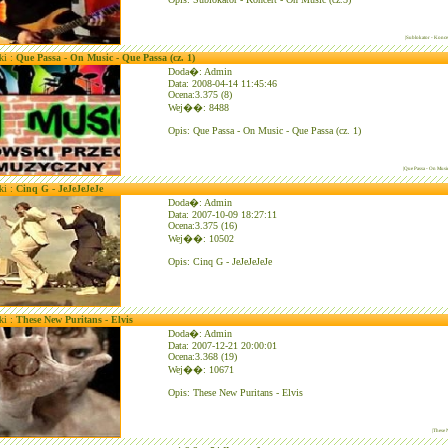
|Sublokator - Koncer
ki :
Que Passa - On Music - Que Passa (cz. 1)
Doda�: Admin
Data: 2008-04-14 11:45:46
Ocena:3.375 (8)
Wej��: 8488
Opis: Que Passa - On Music - Que Passa (cz. 1)
|Que Passa - On Music
ki :
Cinq G - JeJeJeJeJe
Doda�: Admin
Data: 2007-10-09 18:27:11
Ocena:3.375 (16)
Wej��: 10502
Opis: Cinq G - JeJeJeJeJe
ki :
These New Puritans - Elvis
Doda�: Admin
Data: 2007-12-21 20:00:01
Ocena:3.368 (19)
Wej��: 10671
Opis: These New Puritans - Elvis
|These 