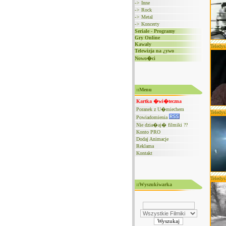
->
Inne
->
Rock
->
Metal
->
Koncerty
Seriale - Programy
Gry Online
Kawały
Teledys
Telewizja na ¿ywo
Nowo�ci
::Menu
Kartka �wi�teczna
Poranek z U�miechem
Teledys
Powiadomienia
Nie dzia�aj� filmiki ??
Konto PRO
Dodaj Animacje
Reklama
Kontakt
Teledys
::Wyszukiwarka