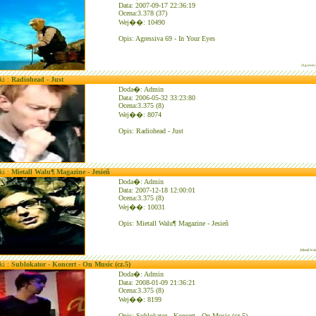
Data: 2007-09-17 22:36:19
Ocena:3.378 (37)
Wej��: 10490
Opis: Agressiva 69 - In Your Eyes
|Agressiv
ki :
Radiohead - Just
Doda�: Admin
Data: 2006-05-32 33:23:80
Ocena:3.375 (8)
Wej��: 8074
Opis: Radiohead - Just
ki :
Mietall Walu¶ Magazine - Jesieñ
Doda�: Admin
Data: 2007-12-18 12:00:01
Ocena:3.375 (8)
Wej��: 10031
Opis: Mietall Walu¶ Magazine - Jesieñ
|Mietall Wa
ki :
Sublokator - Koncert - On Music (cz.5)
Doda�: Admin
Data: 2008-01-09 21:36:21
Ocena:3.375 (8)
Wej��: 8199
Opis: Sublokator - Koncert - On Music (cz.5)