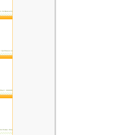
t - On Music (cz.5)|
 - Que Passa (cz. 1)|
|Cinq G - JeJeJeJeJe|
New Puritans - Elvis|