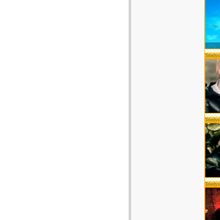
Teledys
Teledys
Teledys