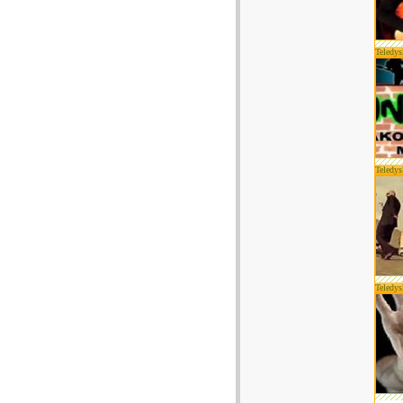
Teledys
Teledys
Teledys