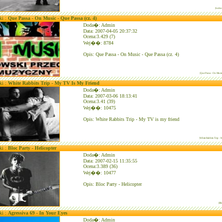
|Indio
ki :
Que Passa - On Music - Que Passa (cz. 4)
Doda�: Admin
Data: 2007-04-05 20:37:32
Ocena:3.429 (7)
Wej��: 8784
Opis: Que Passa - On Music - Que Passa (cz. 4)
|Que Passa - On Music
ki :
White Rabbits Trip - My TV Is My Friend
Doda�: Admin
Data: 2007-03-06 18:13:41
Ocena:3.41 (39)
Wej��: 10475
Opis: White Rabbits Trip - My TV is my friend
|White Rabbits Trip -
ki :
Bloc Party - Helicopter
Doda�: Admin
Data: 2007-02-15 11:35:55
Ocena:3.389 (36)
Wej��: 10477
Opis: Bloc Party - Helicopter
|Bl
ki :
Agressiva 69 - In Your Eyes
Doda�: Admin