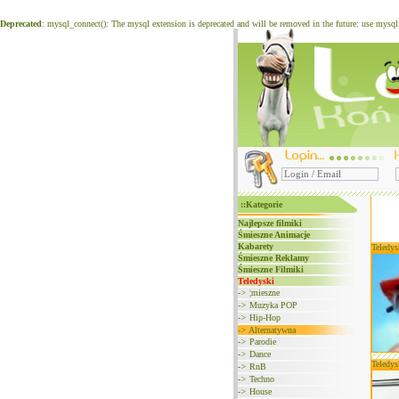
Deprecated
: mysql_connect(): The mysql extension is deprecated and will be removed in the future: use mysq
::Kategorie
Najlepsze filmiki
Śmieszne Animacje
Kabarety
Teledys
Śmieszne Reklamy
Śmieszne Filmiki
Teledyski
->
¦mieszne
->
Muzyka POP
->
Hip-Hop
->
Alternatywna
->
Parodie
->
Dance
Teledys
->
RnB
->
Techno
->
House