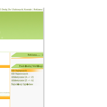
?
|
Dodaj Do Ulubionych
|
Kontakt
|
Reklama
|
Reklama..... ::
Pouk�adaj Wed�ug::
OD Najlepszych
OD Najnowszych
Alfabetycznie [A --> Z]
Alfabetycznie [Z --> A]
Najwi�cej Ogl�dane
iform Charlie Kilo|