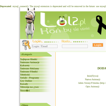
Deprecated
: mysql_connect(): The mysql extension is deprecated and will be removed in the future: use mysq
::Kategorie
Najlepsze filmiki
Śmieszne Animacje
Kabarety
DODA
Śmieszne Reklamy
Śmieszne Filmiki
Teledyski
Imie(Xywa)
Seriale - Programy
Nazwa Animacji
Gry Online
Adres Strony/Filmiku (http:/
Kawały
Opis Animacji
Telewizja na ¿ywo
Nowo�ci
::Menu