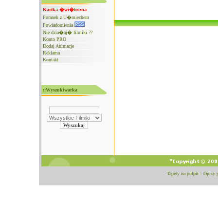
Kartka �wi�teczna
Poranek z U�miechem
Powiadomienia
Nie dzia�aj� filmiki ??
Konto PRO
Dodaj Animacje
Reklama
Kontakt
::Wyszukiwarka
Tapety na pulpit
-
Opisy 