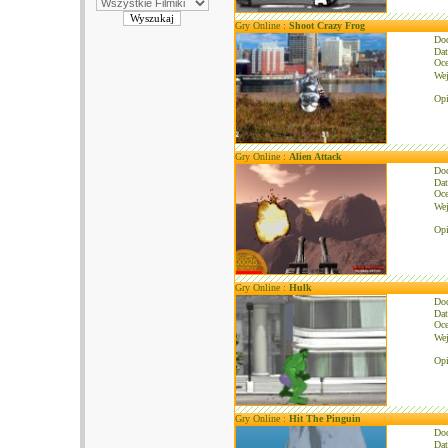
Gry Online :
Shoot Crazy Frog
Do
Dat
Oce
We
Opi
Gry Online :
Alien Attack
Do
Dat
Oce
We
Opi
Gry Online :
Hulk
Do
Dat
Oce
We
Opi
Gry Online :
Hit The Pinguin
Do
Dat