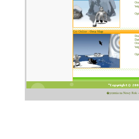
Oce
We
Opi
Gry Online :
Orca Slap
Do
Dat
Oce
We
Opi
�yczenia na Nowy Rok