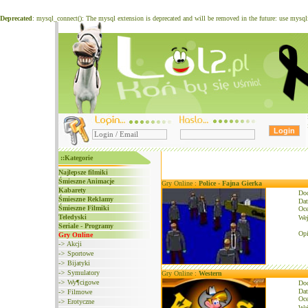
Deprecated
: mysql_connect(): The mysql extension is deprecated and will be removed in the future: use mysq
::Kategorie
Najlepsze filmiki
Śmieszne Animacje
Gry Online :
Police - Fajna Gierka
Kabarety
Do
Śmieszne Reklamy
Dat
Śmieszne Filmiki
Oce
Teledyski
We
Seriale - Programy
Opi
Gry Online
->
Akcji
->
Sportowe
->
Bijatyki
->
Symulatory
Gry Online :
Western
->
Wy¶cigowe
Do
Dat
->
Filmowe
Oce
->
Erotyczne
We