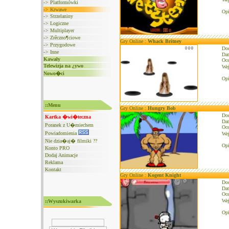
->
Platformówki
->
Krwawe
Opi
->
Strzelaniny
->
Logiczne
->
Multiplayer
->
Zrêczno¶ciowe
Gry Online :
Whack Britney
->
Przygodowe
Do
->
Inne
Dat
Kawały
Oce
Telewizja na ¿ywo
We
Nowo�ci
Opi
::Menu
Gry Online :
Hungry Bob
Do
Kartka �wi�teczna
Dat
Poranek z U�miechem
Oce
Powiadomienia
We
Nie dzia�aj� filmiki ??
Op
Konto PRO
Dodaj Animacje
Reklama
Kontakt
Gry Online :
Kogent Knight
Do
Dat
Oce
We
::Wyszukiwarka
Opi