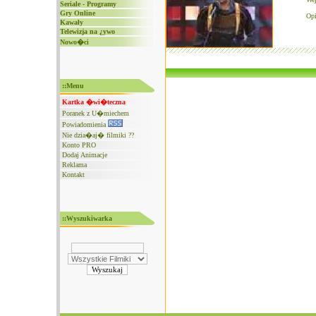
Seriale - Programy
Gry Online
Opi
Kawały
Telewizja na ¿ywo
Nowo�ci
::Menu
Kartka �wi�teczna
Poranek z U�miechem
Powiadomienia
Nie dzia�aj� filmiki ??
Konto PRO
Dodaj Animacje
Reklama
Kontakt
::Wyszukiwarka