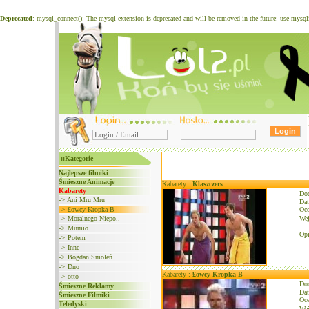
Deprecated
: mysql_connect(): The mysql extension is deprecated and will be removed in the future: use mysq
::Kategorie
Najlepsze filmiki
Śmieszne Animacje
Kabarety :
Klaszczers
Kabarety
Do
->
Ani Mru Mru
Dat
->
£owcy Kropka B
Oce
->
Moralnego Niepo..
We
->
Mumio
Opi
->
Potem
->
Inne
->
Bogdan Smoleñ
->
Dno
Kabarety :
£owcy Kropka B
->
otto
Do
Śmieszne Reklamy
Dat
Śmieszne Filmiki
Oce
Teledyski
We