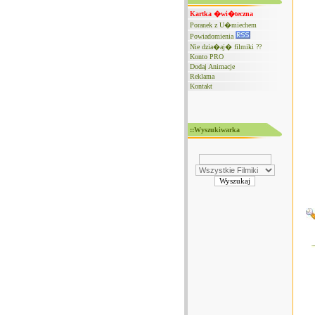
Kartka �wi�teczna
Poranek z U�miechem
Powiadomienia
Nie dzia�aj� filmiki ??
Konto PRO
Dodaj Animacje
Reklama
Kontakt
::Wyszukiwarka