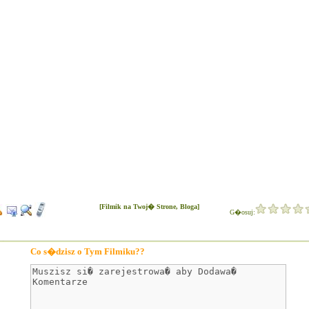
[Filmik na Twoj� Strone, Bloga]
G�osuj:
Co s�dzisz o Tym Filmiku??