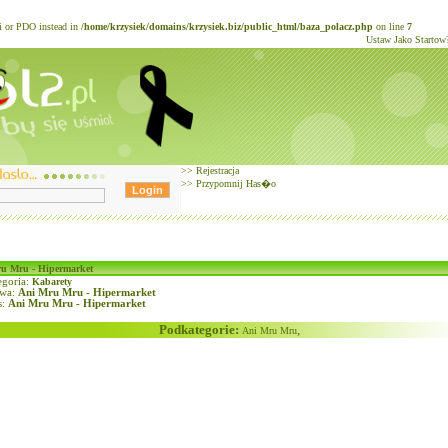
li or PDO instead in
/home/krzysiek/domains/krzysiek.biz/public_html/baza_polacz.php
on line
7
Ustaw Jako Startow
>>
Rejestracja
>>
Przypomnij Has�o
u Mru - Hipermarket
goria:
Kabarety
wa:
Ani Mru Mru - Hipermarket
s:
Ani Mru Mru - Hipermarket
Podkategorie:
,
Ani Mru Mru