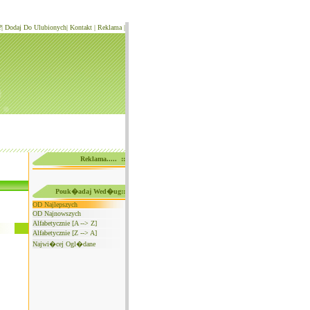
?
|
Dodaj Do Ulubionych
|
Kontakt
|
Reklama
|
Reklama..... ::
Pouk�adaj Wed�ug::
OD Najlepszych
OD Najnowszych
Alfabetycznie [A --> Z]
Alfabetycznie [Z --> A]
Najwi�cej Ogl�dane