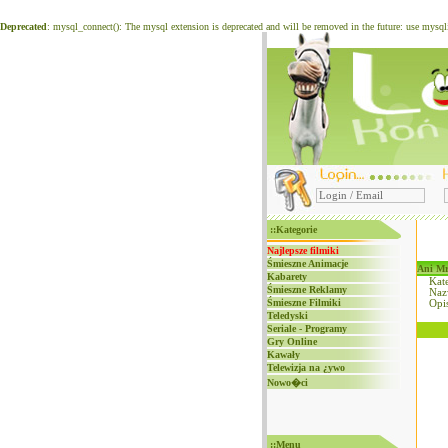
Deprecated
: mysql_connect(): The mysql extension is deprecated and will be removed in the future: use mysq
::Kategorie
Najlepsze filmiki
Śmieszne Animacje
Ani Mr
Kabarety
Kate
Śmieszne Reklamy
Naz
Śmieszne Filmiki
Opi
Teledyski
Seriale - Programy
Gry Online
Kawały
Telewizja na ¿ywo
Nowo�ci
::Menu