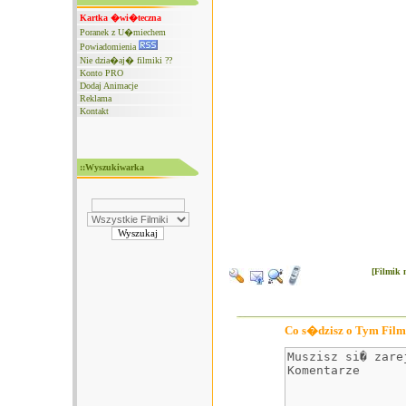
Kartka �wi�teczna
Poranek z U�miechem
Powiadomienia
Nie dzia�aj� filmiki ??
Konto PRO
Dodaj Animacje
Reklama
Kontakt
::Wyszukiwarka
[Filmik 
Co s�dzisz o Tym Film