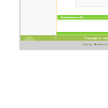
Komentarze: (0)
Opisy gg
-
�yczenia na