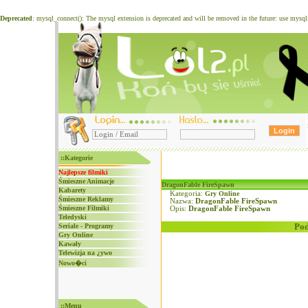
Deprecated
: mysql_connect(): The mysql extension is deprecated and will be removed in the future: use mysq
::Kategorie
Najlepsze filmiki
Śmieszne Animacje
DragonFable FireSpawn
Kabarety
Kategoria:
Gry Online
Śmieszne Reklamy
Nazwa:
DragonFable FireSpawn
Śmieszne Filmiki
Opis:
DragonFable FireSpawn
Teledyski
Pod
Seriale - Programy
Gry Online
Kawały
Telewizja na ¿ywo
Nowo�ci
::Menu