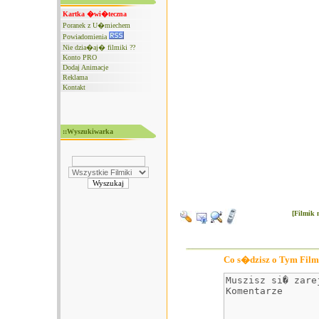
Kartka �wi�teczna
Poranek z U�miechem
Powiadomienia
Nie dzia�aj� filmiki ??
Konto PRO
Dodaj Animacje
Reklama
Kontakt
::Wyszukiwarka
[Filmik 
Co s�dzisz o Tym Film