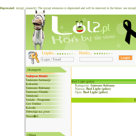
Deprecated
: mysql_connect(): The mysql extension is deprecated and will be removed in the future: use mysq
::Kategorie
Najlepsze filmiki
Śmieszne Animacje
Bud Light (pilot)
Kabarety
Kategoria:
Śmieszne Reklamy
Śmieszne Reklamy
Nazwa:
Bud Light (pilot)
Śmieszne Filmiki
Opis:
Bud Light (pilot)
Teledyski
Seriale - Programy
Gry Online
Kawały
Telewizja na ¿ywo
Nowo�ci
::Menu