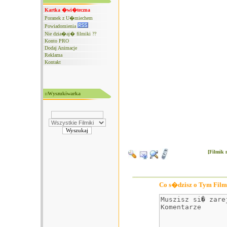
Kartka �wi�teczna
Poranek z U�miechem
Powiadomienia
Nie dzia�aj� filmiki ??
Konto PRO
Dodaj Animacje
Reklama
Kontakt
::Wyszukiwarka
[Filmik 
Co s�dzisz o Tym Film