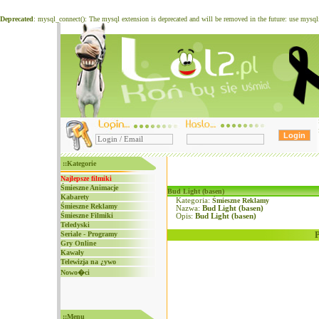
Deprecated
: mysql_connect(): The mysql extension is deprecated and will be removed in the future: use mysq
::Kategorie
Najlepsze filmiki
Śmieszne Animacje
Bud Light (basen)
Kabarety
Kategoria:
Śmieszne Reklamy
Śmieszne Reklamy
Nazwa:
Bud Light (basen)
Śmieszne Filmiki
Opis:
Bud Light (basen)
Teledyski
Seriale - Programy
Gry Online
Kawały
Telewizja na ¿ywo
Nowo�ci
::Menu