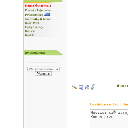
Kartka �wi�teczna
Poranek z U�miechem
Powiadomienia
Nie dzia�aj� filmiki ??
Konto PRO
Dodaj Animacje
Reklama
Kontakt
::Wyszukiwarka
[Filmik 
Co s�dzisz o Tym Film