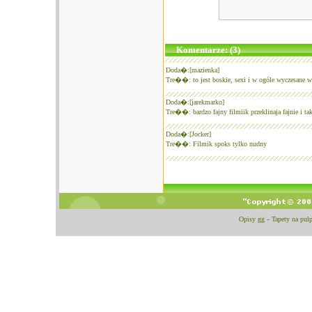
Komentarze: (3)
Doda�:[mazienka]
Tre��: to jest boskie, sexi i w ogóle wyczesane 
Doda�:[jarekmarko]
Tre��: bardzo fajny filmiik przeklinaja fajnie i tak
Doda�:[Jocker]
Tre��: Filmik spoks tylko nudny
Opisy gg
-
Tapety na pulp