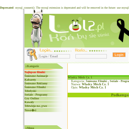
Deprecated
: mysql_connect(): The mysql extension is deprecated and will be removed in the future: use mysq
::Kategorie
Najlepsze filmiki
Śmieszne Animacje
Wladcy Móch Cz. 1
Kabarety
Kategoria:
Śmieszne Filmiki
,
Seriale - Progr
Śmieszne Reklamy
Nazwa:
Wladcy Móch Cz. 1
Śmieszne Filmiki
Opis:
Wladcy Móch Cz. 1
Teledyski
Podkategor
Seriale - Programy
Gry Online
Kawały
Telewizja na ¿ywo
Nowo�ci
::Menu