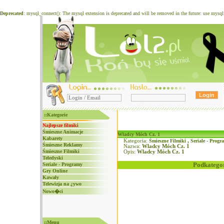
Deprecated
: mysql_connect(): The mysql extension is deprecated and will be removed in the future: use mysq
::Kategorie
Najlepsze filmiki
Śmieszne Animacje
Wladcy Móch Cz. 1
Kabarety
Kategoria:
Śmieszne Filmiki
,
Seriale - Progr
Śmieszne Reklamy
Nazwa:
Wladcy Móch Cz. 1
Śmieszne Filmiki
Opis:
Wladcy Móch Cz. 1
Teledyski
Podkategor
Seriale - Programy
Gry Online
Kawały
Telewizja na ¿ywo
Nowo�ci
::Menu