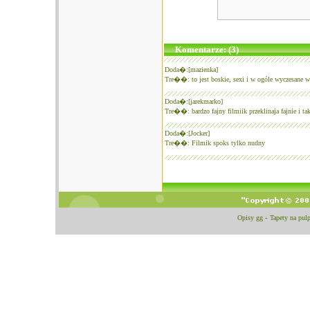
Komentarze: (3)
Doda�:[mazienka]
Tre��: to jest boskie, sexi i w ogóle wyczesane 
Doda�:[jarekmarko]
Tre��: bardzo fajny filmiik przeklinaja fajnie i tak
Doda�:[Jocker]
Tre��: Filmik spoks tylko nudny
Opisy gg
-
Tapety na pulp