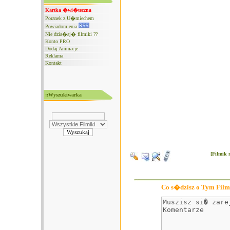
Kartka �wi�teczna
Poranek z U�miechem
Powiadomienia
Nie dzia�aj� filmiki ??
Konto PRO
Dodaj Animacje
Reklama
Kontakt
::Wyszukiwarka
[Filmik 
Co s�dzisz o Tym Film