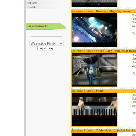
Reklama
Kontakt
Śmieszne Filmiki :
Beatbox - Mega Wymiatacz
Do
Dat
Oce
::Wyszukiwarka
We
Opi
Śmieszne Filmiki :
Snoop Dogg - Vato (ft. B-Real)
Do
Dat
Oce
We
Opi
Śmieszne Filmiki :
Piano
Do
Dat
Oce
We
Opi
Śmieszne Filmiki :
Tokio Hotel - ¦mierdzê Jak Szc
Do