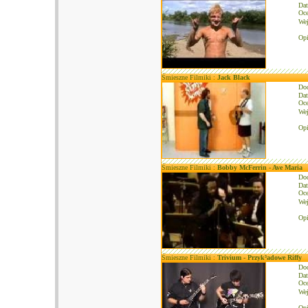
Dat
Oce
We
Opi
Śmieszne Filmiki :
Jack Black
Do
Dat
Oce
We
Opi
Śmieszne Filmiki :
Bobby McFerrin - Ave Maria
Do
Dat
Oce
We
Opi
Śmieszne Filmiki :
Trivium - Przyk³adowe Riffy
Do
Dat
Oce
We
Opi