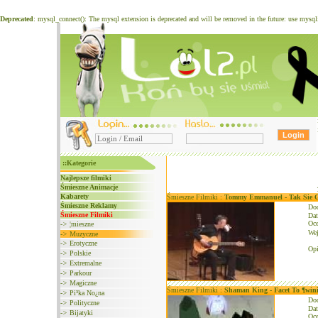
Deprecated
: mysql_connect(): The mysql extension is deprecated and will be removed in the future: use mysq
::Kategorie
Najlepsze filmiki
Śmieszne Animacje
Kabarety
Śmieszne Filmiki :
Tommy Emmanuel - Tak Sie 
Śmieszne Reklamy
Do
Śmieszne Filmiki
Dat
Oce
->
¦mieszne
We
->
Muzyczne
->
Erotyczne
Opi
->
Polskie
->
Extremalne
->
Parkour
->
Magiczne
Śmieszne Filmiki :
Shaman King - Facet To ¶win
->
Pi³ka No¿na
Do
->
Polityczne
Dat
->
Bijatyki
Oce