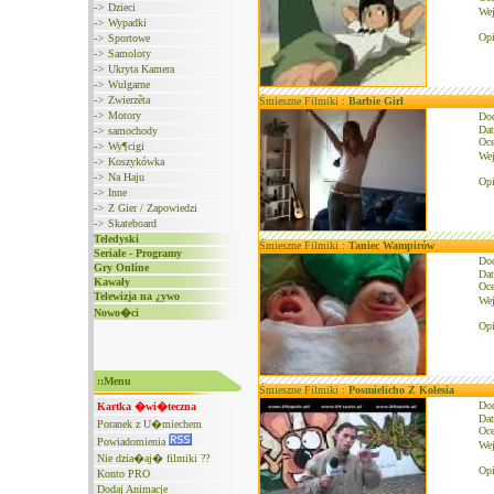
->
Dzieci
We
->
Wypadki
Opi
->
Sportowe
->
Samoloty
->
Ukryta Kamera
->
Wulgarne
->
Zwierzêta
Śmieszne Filmiki :
Barbie Girl
->
Motory
Do
Dat
->
samochody
Oce
->
Wy¶cigi
We
->
Koszykówka
->
Na Haju
Opi
->
Inne
->
Z Gier / Zapowiedzi
->
Skateboard
Teledyski
Śmieszne Filmiki :
Taniec Wampirów
Seriale - Programy
Do
Gry Online
Dat
Kawały
Oce
Telewizja na ¿ywo
We
Nowo�ci
Opi
::Menu
Śmieszne Filmiki :
Posmielicho Z Kolesia
Do
Kartka �wi�teczna
Dat
Poranek z U�miechem
Oce
Powiadomienia
We
Nie dzia�aj� filmiki ??
Opi
Konto PRO
Dodaj Animacje