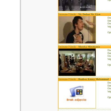
Śmieszne Filmiki :
Nic Dodaæ Nic Uj±æ
Do
Dat
Oce
We
Opi
Śmieszne Filmiki :
Muzyka Mieszkania
Do
Dat
Oce
We
Opi
Śmieszne Filmiki :
Beatbox Kenny Muhammad
Do
Dat
Oce
We
Op