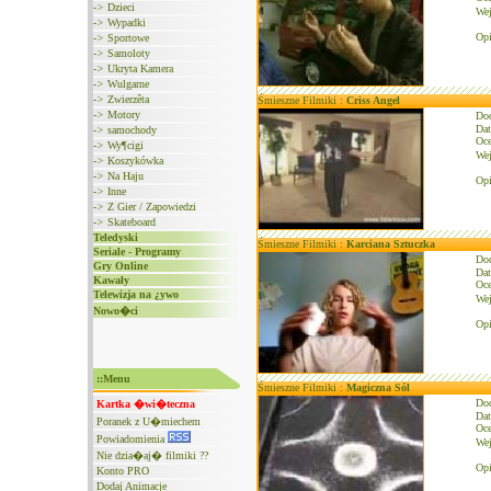
->
Dzieci
We
->
Wypadki
Opi
->
Sportowe
->
Samoloty
->
Ukryta Kamera
->
Wulgarne
->
Zwierzêta
Śmieszne Filmiki :
Criss Angel
->
Motory
Do
Dat
->
samochody
Oce
->
Wy¶cigi
We
->
Koszykówka
->
Na Haju
Opi
->
Inne
->
Z Gier / Zapowiedzi
->
Skateboard
Teledyski
Śmieszne Filmiki :
Karciana Sztuczka
Seriale - Programy
Do
Gry Online
Dat
Kawały
Oce
Telewizja na ¿ywo
We
Nowo�ci
Opi
::Menu
Śmieszne Filmiki :
Magiczna Sól
Do
Kartka �wi�teczna
Dat
Poranek z U�miechem
Oce
Powiadomienia
We
Nie dzia�aj� filmiki ??
Opi
Konto PRO
Dodaj Animacje