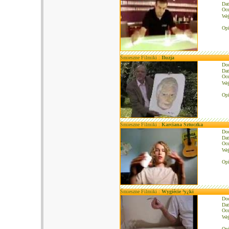
Dat
Oce
We
Opi
Śmieszne Filmiki :
Iluzja
Do
Dat
Oce
We
Opi
Śmieszne Filmiki :
Karciana Sztuczka
Do
Dat
Oce
We
Opi
Śmieszne Filmiki :
Wygiêcie ³y¿ki
Do
Dat
Oce
We
Opi