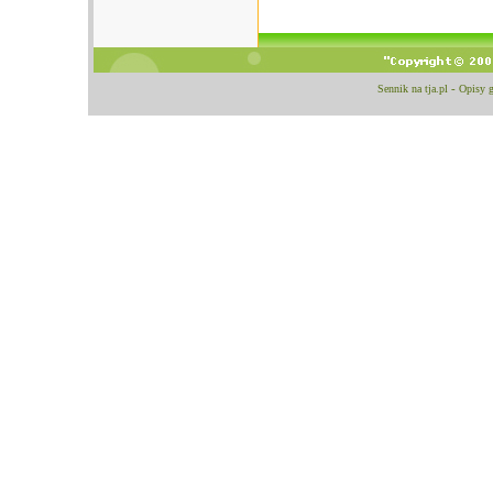
Sennik na tja.pl
-
Opisy 