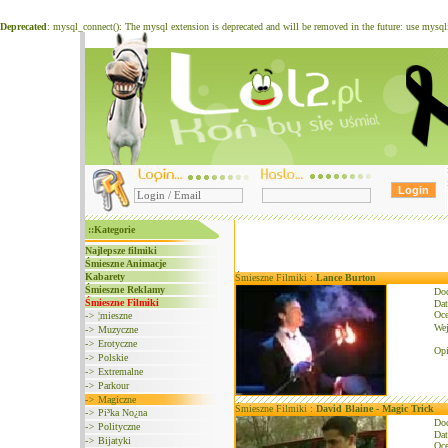
Deprecated
: mysql_connect(): The mysql extension is deprecated and will be removed in the future: use mysq
::Kategorie
Najlepsze filmiki
Śmieszne Animacje
Kabarety
Śmieszne Filmiki :
Lance Burton
Śmieszne Reklamy
Do
Śmieszne Filmiki
Dat
Oce
->
¦mieszne
We
->
Muzyczne
->
Erotyczne
Opi
->
Polskie
->
Extremalne
->
Parkour
->
Magiczne
Śmieszne Filmiki :
David Blaine - Magic Trick
->
Pi³ka No¿na
Do
->
Polityczne
Dat
->
Bijatyki
Oce