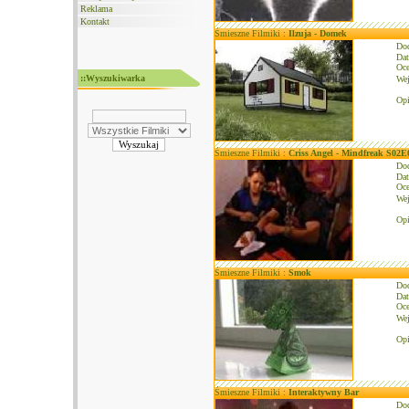
Reklama
Kontakt
Śmieszne Filmiki :
Ilzuja - Domek
Do
Dat
Oce
::Wyszukiwarka
We
Opi
Śmieszne Filmiki :
Criss Angel - Mindfreak S02E
Do
Dat
Oce
We
Opi
Śmieszne Filmiki :
Smok
Do
Dat
Oce
We
Opi
Śmieszne Filmiki :
Interaktywny Bar
Do