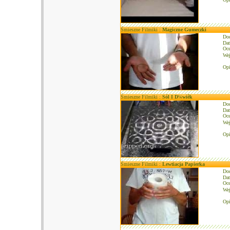
Śmieszne Filmiki :
Magiczne Gumeczki
Do
Dat
Oce
We
Opi
Śmieszne Filmiki :
Sól I D¼wiêk
Do
Dat
Oce
We
Opi
Śmieszne Filmiki :
Lewtiacja Papierka
Do
Dat
Oce
We
Opi