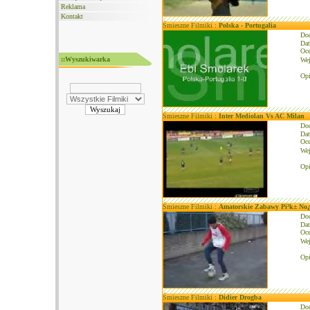
Reklama
Kontakt
Śmieszne Filmiki :
Polska - Portugalia
Do
Dat
Oce
::Wyszukiwarka
We
Opi
Śmieszne Filmiki :
Inter Mediolan Vs AC Milan
Do
Dat
Oce
We
Opi
Śmieszne Filmiki :
Amatorskie Zabawy Pi³k± No
Do
Dat
Oce
We
Opi
Śmieszne Filmiki :
Didier Drogba
Do