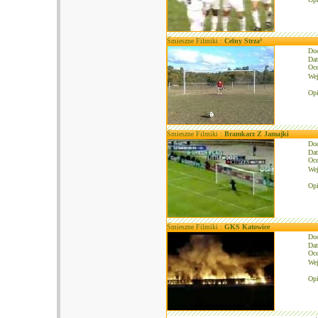
Śmieszne Filmiki :
Celny Strza³
Do
Dat
Oce
We
Opi
Śmieszne Filmiki :
Bramkarz Z Jamajki
Do
Dat
Oce
We
Opi
Śmieszne Filmiki :
GKS Katowice
Do
Dat
Oce
We
Op