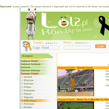
Deprecated
: mysql_connect(): The mysql extension is deprecated and will be removed in the future: use mysq
::Kategorie
Najlepsze filmiki
Śmieszne Animacje
Kabarety
Śmieszne Filmiki :
Shaolin Soccer
Śmieszne Reklamy
Do
Śmieszne Filmiki
Dat
Oce
->
¦mieszne
We
->
Muzyczne
->
Erotyczne
Opi
->
Polskie
->
Extremalne
->
Parkour
->
Magiczne
Śmieszne Filmiki :
Henry Vs. C.Ronaldo Vs. Ron
->
Pi³ka No¿na
Do
->
Polityczne
Dat
->
Bijatyki
Oce