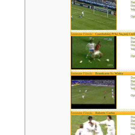
Dat
Oce
We
Opi
Śmieszne Filmiki :
Czardodziej Pi³ki No¿nej Czyl
Do
Dat
Oce
We
Opi
Śmieszne Filmiki :
Bramkarze S± Wielcy
Do
Dat
Oce
We
Opi
Śmieszne Filmiki :
Roberto Carlos
Do
Dat
Oce
We
Opi