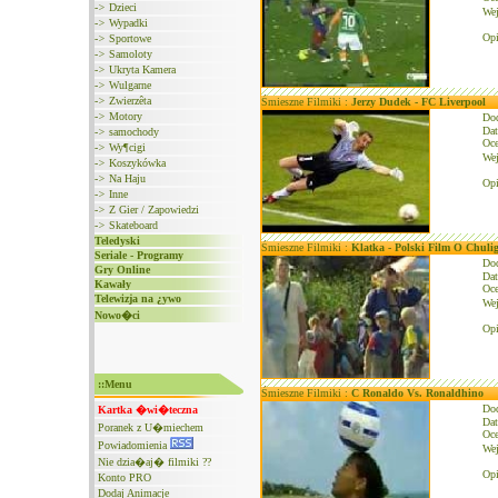
->
Dzieci
We
->
Wypadki
Opi
->
Sportowe
->
Samoloty
->
Ukryta Kamera
->
Wulgarne
->
Zwierzêta
Śmieszne Filmiki :
Jerzy Dudek - FC Liverpool
->
Motory
Do
Dat
->
samochody
Oce
->
Wy¶cigi
We
->
Koszykówka
->
Na Haju
Opi
->
Inne
->
Z Gier / Zapowiedzi
->
Skateboard
Teledyski
Śmieszne Filmiki :
Klatka - Polski Film O Chuli
Seriale - Programy
Do
Gry Online
Dat
Kawały
Oce
Telewizja na ¿ywo
We
Nowo�ci
Opi
::Menu
Śmieszne Filmiki :
C Ronaldo Vs. Ronaldhino
Do
Kartka �wi�teczna
Dat
Poranek z U�miechem
Oce
Powiadomienia
We
Nie dzia�aj� filmiki ??
Opi
Konto PRO
Dodaj Animacje