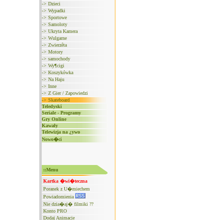
->
Dzieci
->
Wypadki
->
Sportowe
->
Samoloty
->
Ukryta Kamera
->
Wulgarne
->
Zwierzêta
->
Motory
->
samochody
->
Wy¶cigi
->
Koszykówka
->
Na Haju
->
Inne
->
Z Gier / Zapowiedzi
->
Skateboard
Teledyski
Seriale - Programy
Gry Online
Kawały
Telewizja na ¿ywo
Nowo�ci
::Menu
Kartka �wi�teczna
Poranek z U�miechem
Powiadomienia
Nie dzia�aj� filmiki ??
Konto PRO
Dodaj Animacje