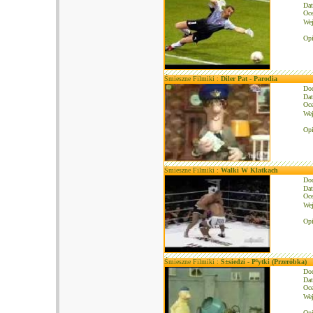
Dat
Oce
We
Opi
Śmieszne Filmiki :
Diler Pat - Parodia
Do
Dat
Oce
We
Opi
Śmieszne Filmiki :
Walki W Klatkach
Do
Dat
Oce
We
Opi
Śmieszne Filmiki :
S±siedzi - P³ytki (Przeróbka)
Do
Dat
Oce
We
Opi