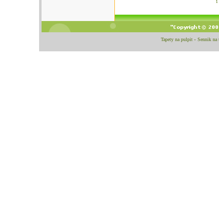
Tapety na pulpit
-
Sennik na t