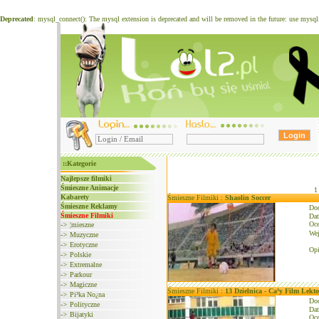
Deprecated
: mysql_connect(): The mysql extension is deprecated and will be removed in the future: use mysq
::Kategorie
Najlepsze filmiki
Śmieszne Animacje
Kabarety
Śmieszne Filmiki :
Shaolin Soccer
Śmieszne Reklamy
Do
Śmieszne Filmiki
Dat
Oce
->
¦mieszne
We
->
Muzyczne
->
Erotyczne
Opi
->
Polskie
->
Extremalne
->
Parkour
->
Magiczne
Śmieszne Filmiki :
13 Dzielnica - Ca³y Film Lekto
->
Pi³ka No¿na
Do
->
Polityczne
Dat
->
Bijatyki
Oce