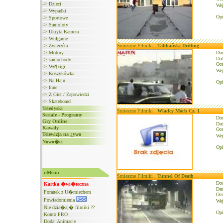
->
Dzieci
We
->
Wypadki
Opi
->
Sportowe
->
Samoloty
->
Ukryta Kamera
->
Wulgarne
->
Zwierzêta
Śmieszne Filmiki :
Talibañski Drifting
->
Motory
Do
Dat
->
samochody
Oce
->
Wy¶cigi
We
->
Koszykówka
->
Na Haju
Opi
->
Inne
->
Z Gier / Zapowiedzi
->
Skateboard
Teledyski
Śmieszne Filmiki :
Wladcy Móch Cz. 1
Seriale - Programy
Do
Gry Online
Dat
Kawały
Oce
Telewizja na ¿ywo
We
Nowo�ci
Opi
::Menu
Śmieszne Filmiki :
Tunnel Of Death
Do
Kartka �wi�teczna
Dat
Poranek z U�miechem
Oce
Powiadomienia
We
Nie dzia�aj� filmiki ??
Opi
Konto PRO
Dodaj Animacje