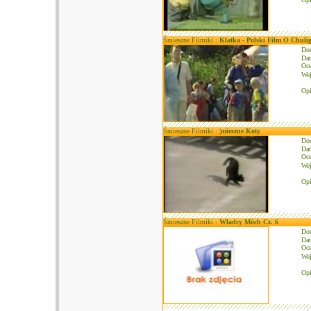
Śmieszne Filmiki :
Klatka - Polski Film O Chuli
Do
Dat
Oce
We
Opi
Śmieszne Filmiki :
¦mieszne Koty
Do
Dat
Oce
We
Opi
Śmieszne Filmiki :
Wladcy Móch Cz. 6
Do
Dat
Oce
We
Opi