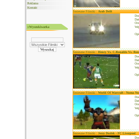
Reklama
Kontakt
Śmieszne Filmiki :
Arab Drift
Do
Dat
Oce
::Wyszukiwarka
We
Opi
Śmieszne Filmiki :
Henry Vs. C.Ronaldo Vs. Ron
Do
Dat
Oce
We
Opi
Śmieszne Filmiki :
World Of Warcraft - Numa N
Do
Dat
Oce
We
Opi
Śmieszne Filmiki :
Jerzy Dudek - FC Liverpool
Do