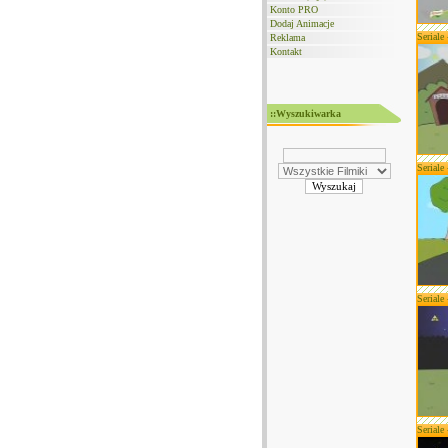
Konto PRO
Dodaj Animacje
Seriale
Reklama
Kontakt
::Wyszukiwarka
Seriale
Seriale
Seriale