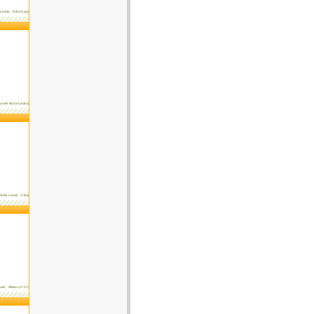
 Leszek - Kibol Legi|
 Romek Budzi Leszka|
Piesek Leszek - Ulica|
szek - Meteoryt I Uf|