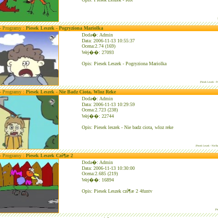
 - Programy :
Piesek Leszek - Pogryziona Mariolka
Doda�: Admin
Data: 2006-11-13 10:55:37
Ocena:2.74 (169)
Wej��: 27093
Opis: Piesek Leszek - Pogryziona Mariolka
|Piesek Leszek - 
 - Programy :
Piesek Leszek - Nie Badz Ciota, Wloz Reke
Doda�: Admin
Data: 2006-11-13 10:29:59
Ocena:2.723 (238)
Wej��: 22744
Opis: Piesek leszek - Nie badz ciota, wloz reke
|Piesek Leszek - Nie B
 - Programy :
Piesek Leszek Czê¶æ 2
Doda�: Admin
Data: 2006-11-13 10:30:00
Ocena:2.685 (219)
Wej��: 16894
Opis: Piesek Leszek czê¶æ 2 4funtv
|P