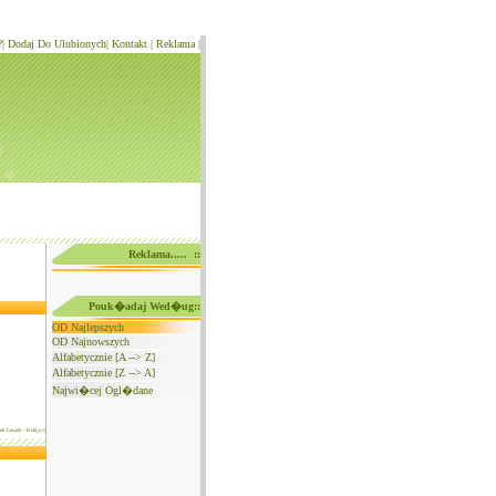
?
|
Dodaj Do Ulubionych
|
Kontakt
|
Reklama
|
Reklama..... ::
Pouk�adaj Wed�ug::
OD Najlepszych
OD Najnowszych
Alfabetycznie [A --> Z]
Alfabetycznie [Z --> A]
Najwi�cej Ogl�dane
sek Leszek - Ksiê¿yc|