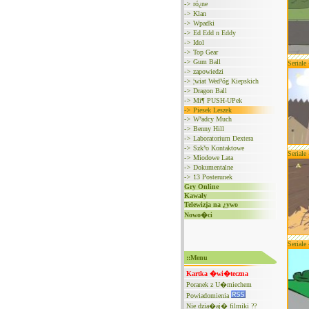
->
ró¿ne
->
Klan
->
Wpadki
->
Ed Edd n Eddy
->
Idol
->
Top Gear
->
Gum Ball
Seriale
->
zapowiedzi
->
¦wiat Wed³óg Kiepskich
->
Dragon Ball
->
Mi¶ PUSH-UPek
->
Piesek Leszek
->
W³adcy Much
->
Benny Hill
->
Laboratorium Dextera
->
Szk³o Kontaktowe
Seriale
->
Miodowe Lata
->
Dokumentalne
->
13 Posterunek
Gry Online
Kawały
Telewizja na ¿ywo
Nowo�ci
Seriale
::Menu
Kartka �wi�teczna
Poranek z U�miechem
Powiadomienia
Nie dzia�aj� filmiki ??