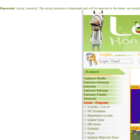
Deprecated
: mysql_connect(): The mysql extension is deprecated and will be removed in the future: use mysq
::Kategorie
Najlepsze filmiki
Śmieszne Animacje
Kabarety
Seriale
Śmieszne Reklamy
Śmieszne Filmiki
Teledyski
Seriale - Programy
->
S±siedzi - A je to!
->
WC Kwadrans
->
Reportarze/wywiady
->
Genera³ Italia
->
Ja¶ Fasola
Seriale
->
Podrubki
->
ró¿ne
->
Szymon Majewski Show