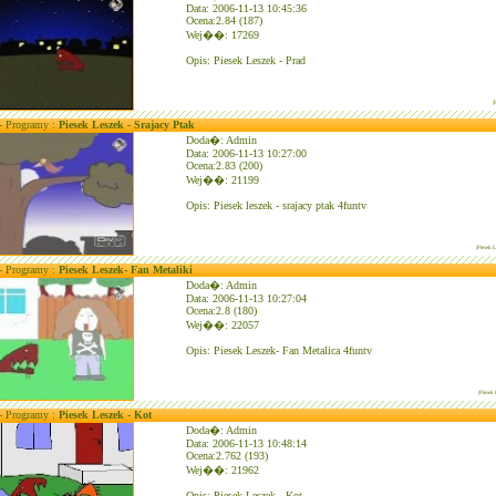
Data: 2006-11-13 10:45:36
Ocena:2.84 (187)
Wej��: 17269
Opis: Piesek Leszek - Prad
|
 - Programy :
Piesek Leszek - Srajacy Ptak
Doda�: Admin
Data: 2006-11-13 10:27:00
Ocena:2.83 (200)
Wej��: 21199
Opis: Piesek leszek - srajacy ptak 4funtv
|Piesek L
 - Programy :
Piesek Leszek- Fan Metaliki
Doda�: Admin
Data: 2006-11-13 10:27:04
Ocena:2.8 (180)
Wej��: 22057
Opis: Piesek Leszek- Fan Metalica 4funtv
|Piesek 
 - Programy :
Piesek Leszek - Kot
Doda�: Admin
Data: 2006-11-13 10:48:14
Ocena:2.762 (193)
Wej��: 21962
Opis: Piesek Leszek - Kot