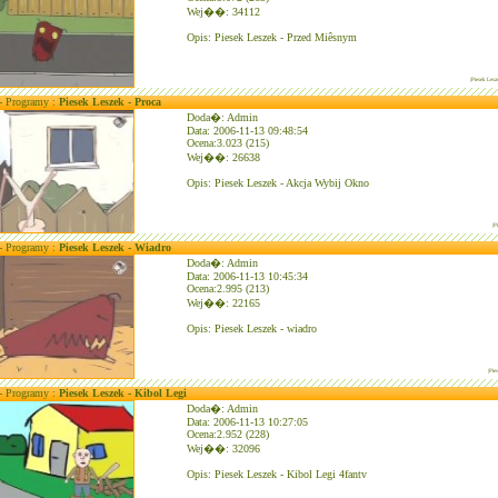
Wej��: 34112
Opis: Piesek Leszek - Przed Miêsnym
|Piesek Les
 - Programy :
Piesek Leszek - Proca
Doda�: Admin
Data: 2006-11-13 09:48:54
Ocena:3.023 (215)
Wej��: 26638
Opis: Piesek Leszek - Akcja Wybij Okno
|P
 - Programy :
Piesek Leszek - Wiadro
Doda�: Admin
Data: 2006-11-13 10:45:34
Ocena:2.995 (213)
Wej��: 22165
Opis: Piesek Leszek - wiadro
|Pie
 - Programy :
Piesek Leszek - Kibol Legi
Doda�: Admin
Data: 2006-11-13 10:27:05
Ocena:2.952 (228)
Wej��: 32096
Opis: Piesek Leszek - Kibol Legi 4fantv