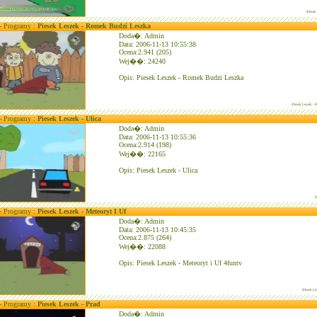
|Piesek
 - Programy :
Piesek Leszek - Romek Budzi Leszka
Doda�: Admin
Data: 2006-11-13 10:55:38
Ocena:2.941 (205)
Wej��: 24240
Opis: Piesek Leszek - Romek Budzi Leszka
|Piesek Leszek -
 - Programy :
Piesek Leszek - Ulica
Doda�: Admin
Data: 2006-11-13 10:55:36
Ocena:2.914 (198)
Wej��: 22165
Opis: Piesek Leszek - Ulica
|
 - Programy :
Piesek Leszek - Meteoryt I Uf
Doda�: Admin
Data: 2006-11-13 10:45:35
Ocena:2.875 (264)
Wej��: 22088
Opis: Piesek Leszek - Meteoryt i Uf 4funtv
|Piesek Le
 - Programy :
Piesek Leszek - Prad
Doda�: Admin