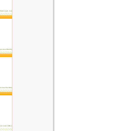
|Piesek Leszek - Kot|
Pogryziona Mariolka|
adz Ciota, Wloz Reke|
iesek Leszek Czê¶æ 2|