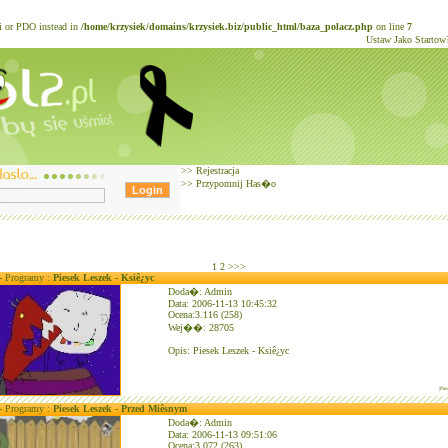
li or PDO instead in
/home/krzysiek/domains/krzysiek.biz/public_html/baza_polacz.php
on line
7
Ustaw Jako Startow
>>
Rejestracja
>>
Przypomnij Has�o
1
2
>>>
 - Programy :
Piesek Leszek - Ksiê¿yc
Doda�: Admin
Data: 2006-11-13 10:45:32
Ocena:3.116 (258)
Wej��: 28705
Opis: Piesek Leszek - Ksiê¿yc
|Pie
 - Programy :
Piesek Leszek - Przed Miêsnym
Doda�: Admin
Data: 2006-11-13 09:51:06
Ocena:3.072 (263)