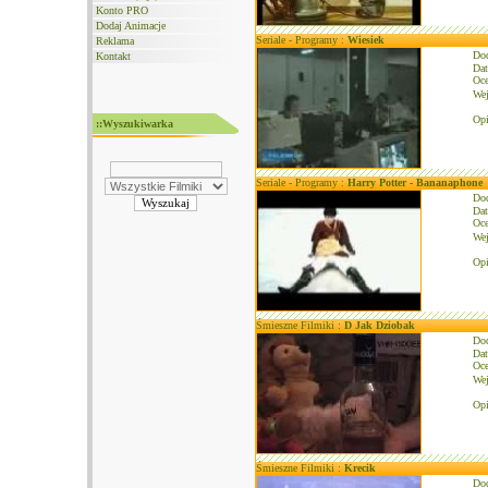
Konto PRO
Dodaj Animacje
Seriale - Programy :
Wiesiek
Reklama
Do
Kontakt
Dat
Oce
We
Opi
::Wyszukiwarka
Seriale - Programy :
Harry Potter - Bananaphone
Do
Dat
Oce
We
Opi
Śmieszne Filmiki :
D Jak Dziobak
Do
Dat
Oce
We
Opi
Śmieszne Filmiki :
Krecik
Do