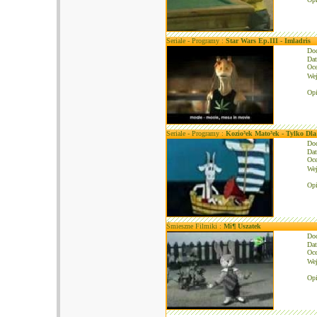
Seriale - Programy :
Star Wars Ep.III - Imladris
Do
Dat
Oce
We
Opi
Seriale - Programy :
Kozio³ek Mato³ek - Tylko Dla
Do
Dat
Oce
We
Opi
Śmieszne Filmiki :
Mi¶ Uszatek
Do
Dat
Oce
We
Opi