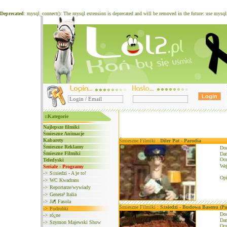
Deprecated
: mysql_connect(): The mysql extension is deprecated and will be removed in the future: use mysq
::Kategorie
Najlepsze filmiki
Śmieszne Animacje
Kabarety
Śmieszne Filmiki :
Diler Pat - Parodia
Śmieszne Reklamy
Do
Śmieszne Filmiki
Dat
Oce
Teledyski
We
Seriale - Programy
->
S±siedzi - A je to!
Opi
->
WC Kwadrans
->
Reportarze/wywiady
->
Genera³ Italia
->
Ja¶ Fasola
Śmieszne Filmiki :
S±siedzi - Budowa Basenu (Pa
->
Podrubki
Do
->
ró¿ne
Dat
->
Szymon Majewski Show
Oce