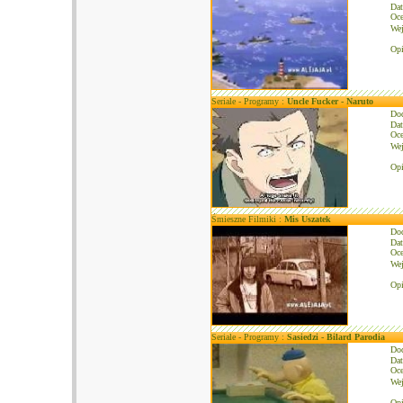
Dat
Oce
We
Opi
Seriale - Programy :
Uncle Fucker - Naruto
Do
Dat
Oce
We
Opi
Śmieszne Filmiki :
Mis Uszatek
Do
Dat
Oce
We
Opi
Seriale - Programy :
Sasiedzi - Bilard Parodia
Do
Dat
Oce
We
Opi