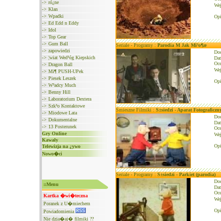
->
ró¿ne
We
->
Klan
->
Wpadki
Opi
->
Ed Edd n Eddy
->
Idol
->
Top Gear
->
Gum Ball
Seriale - Programy :
Parodia M Jak Mi³o¶æ
->
zapowiedzi
Do
->
¦wiat Wed³óg Kiepskich
Dat
Oce
->
Dragon Ball
We
->
Mi¶ PUSH-UPek
->
Piesek Leszek
Opi
->
W³adcy Much
->
Benny Hill
->
Laboratorium Dextera
->
Szk³o Kontaktowe
Śmieszne Filmiki :
S±siedzi - Aparat Fotograficzn
->
Miodowe Lata
Do
->
Dokumentalne
Dat
->
13 Posterunek
Oce
Gry Online
We
Kawały
Opi
Telewizja na ¿ywo
Nowo�ci
Seriale - Programy :
S±siedzi - Parkiet (parodia)
Do
::Menu
Dat
Oce
Kartka �wi�teczna
We
Poranek z U�miechem
Opi
Powiadomienia
Nie dzia�aj� filmiki ??