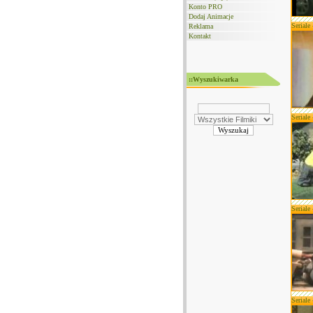
Konto PRO
Dodaj Animacje
Seriale
Reklama
Kontakt
::Wyszukiwarka
Seriale
Seriale
Seriale