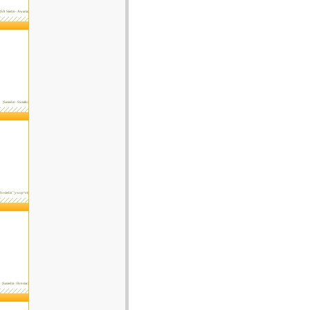
|SÄ Siedzi - Awaria|
|Sasiedzi - Swiatlo|
|S±siedzi ¯ywop³ot|
|Sasiedzi - Hrnciar|