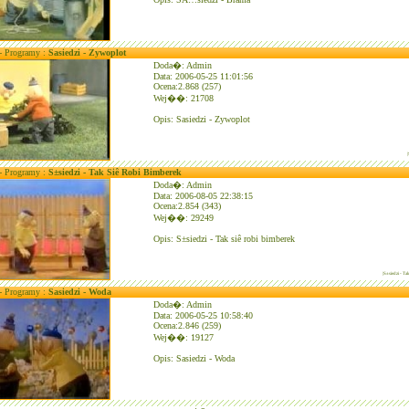
 - Programy :
Sasiedzi - Zywoplot
Doda�: Admin
Data: 2006-05-25 11:01:56
Ocena:2.868 (257)
Wej��: 21708
Opis: Sasiedzi - Zywoplot
 - Programy :
S±siedzi - Tak Siê Robi Bimberek
Doda�: Admin
Data: 2006-08-05 22:38:15
Ocena:2.854 (343)
Wej��: 29249
Opis: S±siedzi - Tak siê robi bimberek
|S±siedzi - Ta
 - Programy :
Sasiedzi - Woda
Doda�: Admin
Data: 2006-05-25 10:58:40
Ocena:2.846 (259)
Wej��: 19127
Opis: Sasiedzi - Woda