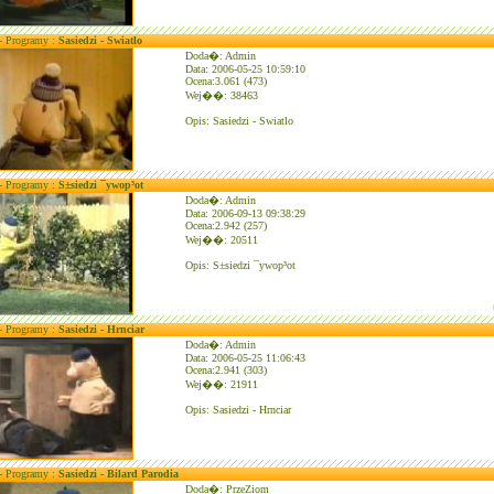
 - Programy :
Sasiedzi - Swiatlo
Doda�: Admin
Data: 2006-05-25 10:59:10
Ocena:3.061 (473)
Wej��: 38463
Opis: Sasiedzi - Swiatlo
 - Programy :
S±siedzi ¯ywop³ot
Doda�: Admin
Data: 2006-09-13 09:38:29
Ocena:2.942 (257)
Wej��: 20511
Opis: S±siedzi ¯ywop³ot
 - Programy :
Sasiedzi - Hrnciar
Doda�: Admin
Data: 2006-05-25 11:06:43
Ocena:2.941 (303)
Wej��: 21911
Opis: Sasiedzi - Hrnciar
 - Programy :
Sasiedzi - Bilard Parodia
Doda�: PrzeZiom