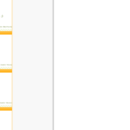
 ;)
edzi - Bilard Parodia|
|Sasiedzi - Winnica|
|Sasiedzi - Telewizor|