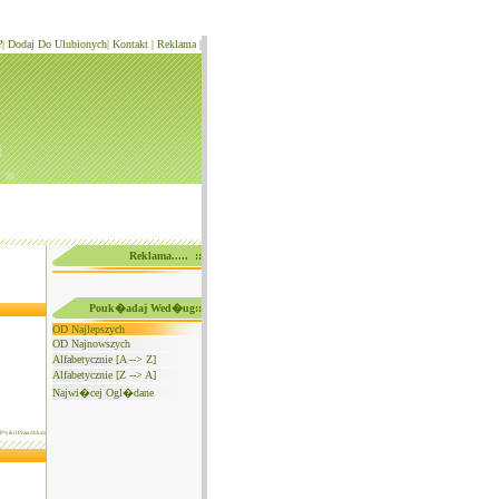
?
|
Dodaj Do Ulubionych
|
Kontakt
|
Reklama
|
Reklama..... ::
Pouk�adaj Wed�ug::
OD Najlepszych
OD Najnowszych
Alfabetycznie [A --> Z]
Alfabetycznie [Z --> A]
Najwi�cej Ogl�dane
- P³ytki (Przeróbka)|