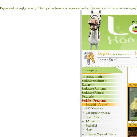
Deprecated
: mysql_connect(): The mysql extension is deprecated and will be removed in the future: use mysq
::Kategorie
Najlepsze filmiki
Śmieszne Animacje
Kabarety
Śmiesz
Śmieszne Reklamy
Śmieszne Filmiki
Teledyski
Seriale - Programy
->
S±siedzi - A je to!
->
WC Kwadrans
->
Reportarze/wywiady
->
Genera³ Italia
->
Ja¶ Fasola
Śmiesz
->
Podrubki
->
ró¿ne
->
Szymon Majewski Show