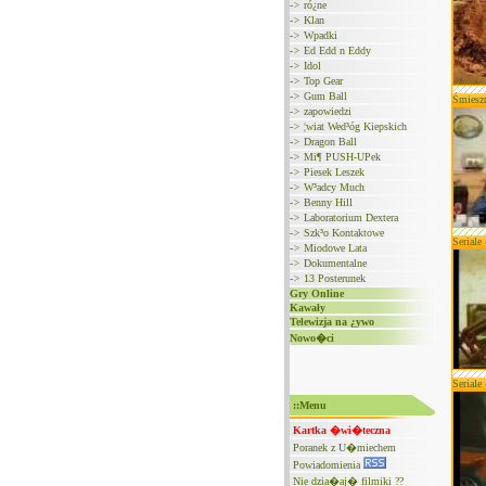
->
ró¿ne
->
Klan
->
Wpadki
->
Ed Edd n Eddy
->
Idol
->
Top Gear
->
Gum Ball
Śmiesz
->
zapowiedzi
->
¦wiat Wed³óg Kiepskich
->
Dragon Ball
->
Mi¶ PUSH-UPek
->
Piesek Leszek
->
W³adcy Much
->
Benny Hill
->
Laboratorium Dextera
->
Szk³o Kontaktowe
Seriale
->
Miodowe Lata
->
Dokumentalne
->
13 Posterunek
Gry Online
Kawały
Telewizja na ¿ywo
Nowo�ci
Seriale
::Menu
Kartka �wi�teczna
Poranek z U�miechem
Powiadomienia
Nie dzia�aj� filmiki ??