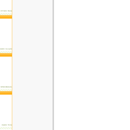
|SÄ Siedzi - Brama|
|Sasiedzi - Zywoplot|
k Siê Robi Bimberek|
|Sasiedzi - Woda|