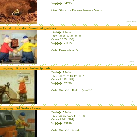
Wej��: 74195
Opis: S±siedzi - Budowa basenu (Parodia)
|S±siedzi - Budow
ne Filmiki :
S±siedzi - Aparat Fotograficzny
Doda�: Admin
Data: 2008-05-29 09:00:01
Ocena:3.235 (132)
Wej��: 41613
Opis: P-a-r-o-d-i-a :D
|S±siedzi - A
 - Programy :
S±siedzi - Parkiet (parodia)
Doda�: Admin
Data: 2007-07-16 12:00:01
Ocena:3.183 (169)
Wej��: 27130
Opis: S±siedzi - Parkiet (parodia)
|S±siedz
 - Programy :
SÄ Siedzi - Awaria
Doda�: Admin
Data: 2006-05-25 11:01:68
Ocena:3.081 (394)
Wej��: 32589
Opis: S±siedzi - Awaria