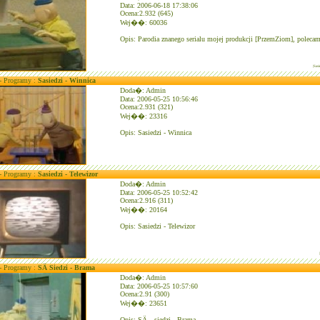
Data: 2006-06-18 17:38:06
Ocena:2.932 (645)
Wej��: 60036
Opis: Parodia znanego serialu mojej produkcji [PrzemZiom], polecam
|Sasi
 - Programy :
Sasiedzi - Winnica
Doda�: Admin
Data: 2006-05-25 10:56:46
Ocena:2.931 (321)
Wej��: 23316
Opis: Sasiedzi - Winnica
 - Programy :
Sasiedzi - Telewizor
Doda�: Admin
Data: 2006-05-25 10:52:42
Ocena:2.916 (311)
Wej��: 20164
Opis: Sasiedzi - Telewizor
 - Programy :
SÄ Siedzi - Brama
Doda�: Admin
Data: 2006-05-25 10:57:60
Ocena:2.91 (300)
Wej��: 23651
Opis: SÄ…siedzi - Brama