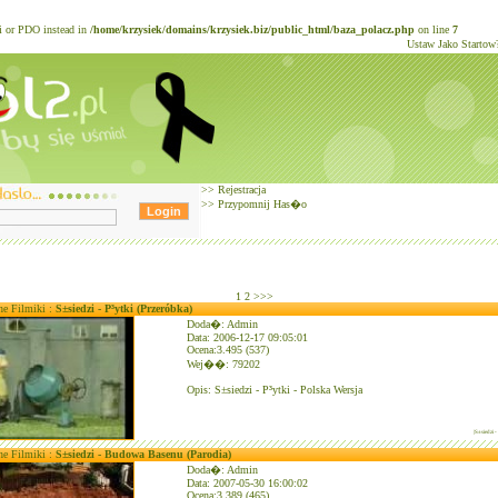
li or PDO instead in
/home/krzysiek/domains/krzysiek.biz/public_html/baza_polacz.php
on line
7
Ustaw Jako Startow
>>
Rejestracja
>>
Przypomnij Has�o
1
2
>>>
ne Filmiki :
S±siedzi - P³ytki (Przeróbka)
Doda�: Admin
Data: 2006-12-17 09:05:01
Ocena:3.495 (537)
Wej��: 79202
Opis: S±siedzi - P³ytki - Polska Wersja
|S±siedzi 
ne Filmiki :
S±siedzi - Budowa Basenu (Parodia)
Doda�: Admin
Data: 2007-05-30 16:00:02
Ocena:3.389 (465)