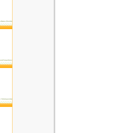
a Basenu (Parodia)|
parat Fotograficzny|
i - Parkiet (parodia)|