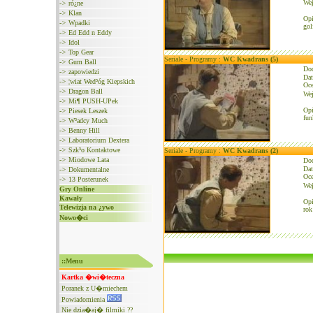
We
->
ró¿ne
->
Klan
Opi
->
Wpadki
gol
->
Ed Edd n Eddy
->
Idol
->
Top Gear
Seriale - Programy :
WC Kwadrans (5)
->
Gum Ball
Do
->
zapowiedzi
Dat
->
¦wiat Wed³óg Kiepskich
Oce
->
Dragon Ball
We
->
Mi¶ PUSH-UPek
Opi
->
Piesek Leszek
fun
->
W³adcy Much
->
Benny Hill
->
Laboratorium Dextera
->
Szk³o Kontaktowe
Seriale - Programy :
WC Kwadrans (2)
->
Miodowe Lata
Do
Dat
->
Dokumentalne
Oce
->
13 Posterunek
We
Gry Online
Kawały
Opi
Telewizja na ¿ywo
rok
Nowo�ci
::Menu
Kartka �wi�teczna
Poranek z U�miechem
Powiadomienia
Nie dzia�aj� filmiki ??