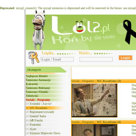
Deprecated
: mysql_connect(): The mysql extension is deprecated and will be removed in the future: use mysq
::Kategorie
Najlepsze filmiki
Śmieszne Animacje
Seriale - Programy :
WC Kwadrans (3)
Kabarety
Do
Śmieszne Reklamy
Dat
Śmieszne Filmiki
Oce
Teledyski
We
Seriale - Programy
Opi
->
S±siedzi - A je to!
kul
->
WC Kwadrans
Mim
->
Reportarze/wywiady
doj
->
Genera³ Italia
->
Ja¶ Fasola
Seriale - Programy :
WC Kwadrans (4)
->
Podrubki
Do
->
ró¿ne
Dat
->
Szymon Majewski Show
Oce