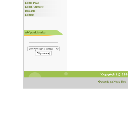
Konto PRO
Dodaj Animacje
Reklama
Kontakt
::Wyszukiwarka
�yczenia na Nowy Rok